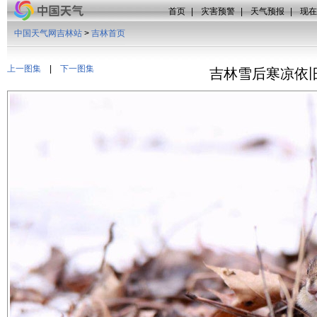
首页
|
灾害预警
|
天气预报
|
现在
中国天气网吉林站
>
吉林首页
上一图集
|
下一图集
吉林雪后寒凉依