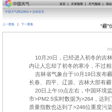
首页
|
灾害预警
|
天气预报
|
现在
中国天气网吉林站
>
吉林首页
上一图集
|
下一图集
“霾
20
10
月20
日，已经进入初冬的吉
内让人忘却了初冬的寒冷，不过相
吉林省气象台于10
月19日发布
长春、四平、辽源、吉林大部有霾
20
日上午10
点左右，中国环境监
市>PM2.5实时数据为>264，
质量指数也达到了>246位重度污