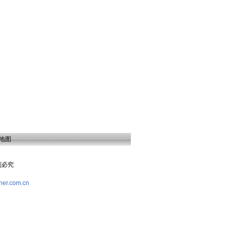
地图
复制必究
her.com.cn