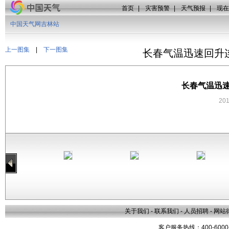
首页
|
灾害预警
|
天气预报
|
现在
中国天气网吉林站
上一图集
|
下一图集
长春气温迅速回升
长春气温迅
20
关于我们
-
联系我们
-
人员招聘
-
网站
客户服务热线：400-6000