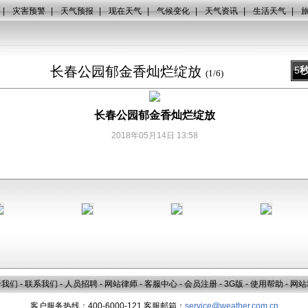
|
灾害预警
|
天气预报
|
现在天气
|
气候变化
|
天气资讯
|
生活天气
|
长春公园郁金香灿烂绽放
5
(
1
/
6
)
长春公园郁金香灿烂绽放
2018年05月14日 13:58
于我们
-
联系我们
-
人员招聘
-
网站律师
-
客服中心
-
会员注册
-
3G版
-
使用帮助
-
网站
客户服务热线：400-6000-121 客服邮箱：
service@weather.com.cn