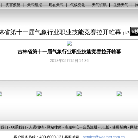
|
灾害预警
|
天气预报
|
现在天气
|
气候变化
|
天气资讯
|
生活天气
|
林省第十一届气象行业职业技能竞赛拉开帷幕
5
(
1
/
5
)
吉林省第十一届气象行业职业技能竞赛拉开帷幕
2018年05月15日 14:36
于我们
-
联系我们
-
人员招聘
-
网站律师
-
客服中心
-
会员注册
-
3G版
-
使用帮助
-
网站
客户服务热线：400-6000-121 客服邮箱：
service@weather.com.cn