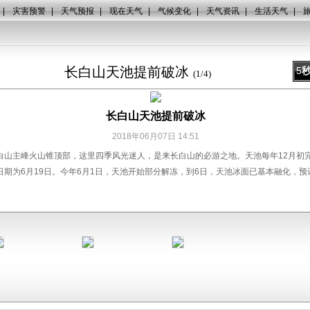
|
灾害预警
|
天气预报
|
现在天气
|
气候变化
|
天气资讯
|
生活天气
|
长白山天池提前破冰
5
(
1
/
4
)
长白山天池提前破冰
2018年06月07日 14:51
主峰火山锥顶部，这里四季风光迷人，是来长白山的必游之地。天池每年12月初完
期为6月19日。今年6月1日，天池开始部分解冻，到6日，天池冰面已基本融化，预