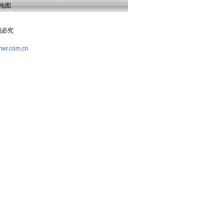
地图
复制必究
her.com.cn