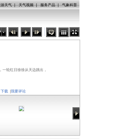
旅游天气
|
天气视频
|
服务产品
|
气象科普
秒
水，一轮红日徐徐从天边跳出，
）
下载
|
我要评论