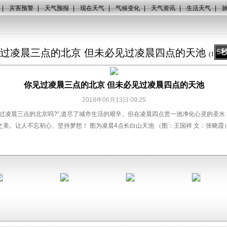
|
灾害预警
|
天气预报
|
现在天气
|
气候变化
|
天气资讯
|
生活天气
|
过凌晨三点的北京 但未必见过凌晨四点的天池
5
(
1
/
9
)
你见过凌晨三点的北京 但未必见过凌晨四点的天池
2018年06月13日 09:25
见过凌晨三点的北京吗?”,道尽了城市生活的艰辛。但在凌晨四点赏一池净化心灵的圣
美。让人不忘初心、坚持梦想！ 图为凌晨4点长白山天池 （图：王国祥 文：张晓霞