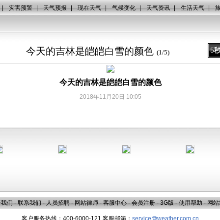
|
灾害预警
|
天气预报
|
现在天气
|
气候变化
|
天气资讯
|
生活天气
|
今天的吉林是皑皑白雪的颜色
5
(
1
/
5
)
今天的吉林是皑皑白雪的颜色
2018年11月20日 10:05
于我们
-
联系我们
-
人员招聘
-
网站律师
-
客服中心
-
会员注册
-
3G版
-
使用帮助
-
网站
客户服务热线：400-6000-121 客服邮箱：
service@weather.com.cn