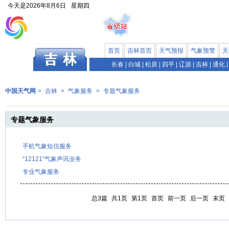
今天是
2026年8月6日
星期四
首页
吉林首页
天气预报
气象预警
天
长春
|
白城
|
松原
|
四平
|
辽源
|
吉林
|
通化
|
中国天气网
>
吉林
>
气象服务
>
专题气象服务
专题气象服务
手机气象短信服务
“12121”气象声讯业务
专业气象服务
总3篇
共1页
第1页
首页
前一页
后一页
末页