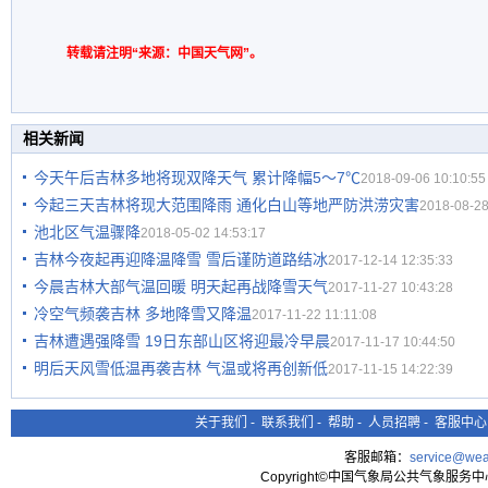
转载请注明“来源：中国天气网”。
相关新闻
今天午后吉林多地将现双降天气 累计降幅5～7℃
2018-09-06 10:10:55
今起三天吉林将现大范围降雨 通化白山等地严防洪涝灾害
2018-08-28
池北区气温骤降
2018-05-02 14:53:17
吉林今夜起再迎降温降雪 雪后谨防道路结冰
2017-12-14 12:35:33
今晨吉林大部气温回暖 明天起再战降雪天气
2017-11-27 10:43:28
冷空气频袭吉林 多地降雪又降温
2017-11-22 11:11:08
吉林遭遇强降雪 19日东部山区将迎最冷早晨
2017-11-17 10:44:50
明后天风雪低温再袭吉林 气温或将再创新低
2017-11-15 14:22:39
关于我们
-
联系我们
-
帮助
-
人员招聘
-
客服中心
客服邮箱：
service@wea
Copyright©中国气象局公共气象服务中心 All