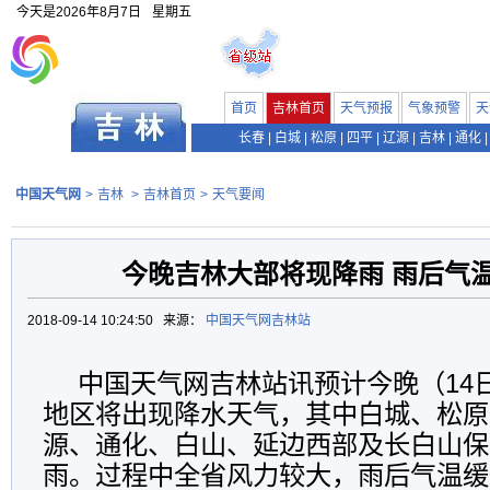
今天是
2026年8月7日
星期五
首页
吉林首页
天气预报
气象预警
天
长春
|
白城
|
松原
|
四平
|
辽源
|
吉林
|
通化
|
中国天气网
>
吉林
>
吉林首页
>
天气要闻
今晚吉林大部将现降雨 雨后气
2018-09-14 10:24:50 来源：
中国天气网吉林站
中国天气网吉林站讯预计今晚（14
地区将出现降水天气，其中白城、松原
源、通化、白山、延边西部及长白山保
雨。过程中全省风力较大，雨后气温缓