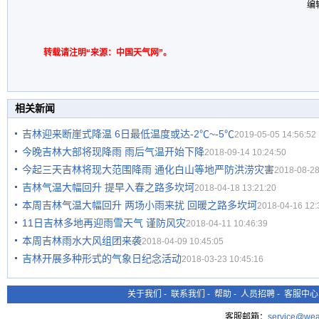
编
转载请注明“来源：中国天气网”。
相关新闻
吉林迎来断崖式降温 6日最低温度或达-2℃~-5℃
2019-05-05 14:56:52
今晚吉林大部将现降雨 雨后气温开始下降
2018-09-14 10:24:50
今起三天吉林将现大范围降雨 通化白山等地严防洪涝灾害
2018-08-28
吉林气温大幅回升 提早入春之路多坎坷
2018-04-18 13:21:20
本周吉林气温大幅回升 两场小雨来扰 回暖之路多坎坷
2018-04-16 12:
11日吉林多地再迎雨雪天气 谨防风灾
2018-04-11 10:46:39
本周吉林雨水大风组团来袭
2018-04-09 10:45:05
吉林开展多种形式的气象日纪念活动
2018-03-23 10:45:16
关于我们
-
联系我们
-
帮助
-
人员招聘
-
客服中心
客服邮箱：
service@wea