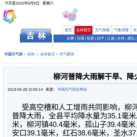
今天是
2026年8月8日
星期六
首页
吉林首页
天气预报
气象预警
天
长春
|
白城
|
松原
|
四平
|
辽源
|
吉林
|
通化
|
中国天气网
>
吉林
>
吉林首页
>
天气要闻
柳河普降大雨解干旱、降
2019-05-28 10:00:14 来源：
中国天气网吉林站
受高空槽和人工增雨共同影响，柳河县
普降大雨，全县平均降水量为35.1毫米。
米，柳河镇40.4毫米，孤山子39.4毫米
安口39.1毫米，红石38.6毫米，圣水37