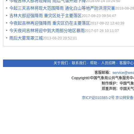
今晚吉林大部将现降雨 雨后气温开始下降
2018-09-14 10:24:50
今起三天吉林将现大范围降雨 通化白山等地严防洪涝灾害
2018-08-28
吉林大部迎强降雨 重灾区处于主要落区
2017-08-23 09:54:47
今夜起吉林再迎强降雨 重灾区仍在主要落区
2017-08-22 12:40:39
今天夜间吉林将迎中到大雨部分地区暴雨
2017-07-26 10:11:07
雨后大雾笼罩江城
2013-08-20 20:52:01
关于我们
-
联系我们
-
帮助
-
人员招聘
-
客服中心
客服邮箱：
service@wea
Copyright©中国气象局公共气象服务中心 All
制作维护：中国气象
郑重声明：中国天气
京ICP证010385-2号
京公网安备11