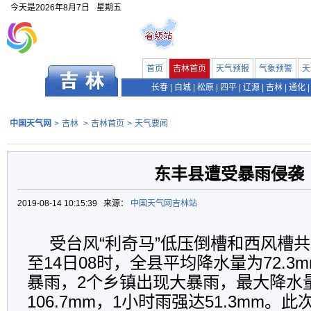
今天是
2026年8月7日
星期五
首页
吉林首页
天气预报
气象预警
天
长春
|
白城
|
松原
|
四平
|
辽源
|
吉林
|
通化
|
中国天气网
>
吉林
>
吉林首页
>
天气要闻
东丰县遭受暴雨侵袭
2019-08-14 10:15:39 来源：
中国天气网吉林站
受台风“利奇马”低压倒槽和西风槽共
至14日08时，全县平均降水量为72.3
暴雨，2个乡镇出现大暴雨，最大降水
106.7mm，1小时雨强达51.3mm