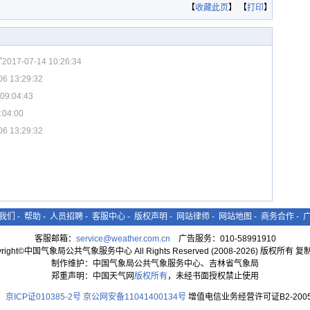
【
收藏此页
】 【
打印
】
”
2017-07-14 10:26:34
06 13:29:32
09:04:43
:04:00
06 13:29:32
我们
-
帮助
-
人员招聘
-
客服中心
-
版权声明
-
网站律师
-
网站地图
-
商务合作
-
客服邮箱：
service@weather.com.cn
广告服务：010-58991910
yright©中国气象局公共气象服务中心 All Rights Reserved (2008-2026) 版权所有 
制作维护：中国气象局公共气象服务中心、吉林省气象局
郑重声明：中国天气网
版权所有
，未经书面授权禁止使用
京ICP证010385-2号
京公网安备11041400134号
增值电信业务经营许可证B2-2005