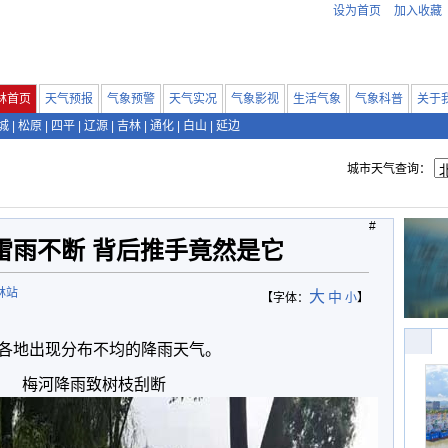
设为首页
加入收藏
林首页
天气预报
气象预警
天气实况
气象影视
生活气象
气象科普
关于
城
|
松原
|
四平
|
辽源
|
吉林
|
通化
|
白山
|
延边
城市天气查询：
#
雷雨不断 背后推手竟然是它
林站
大
中
【字体：
小
】
各地出现分布不均的降雨天气。
梅河降雨致树枝刮断