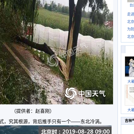
台
走进
北
为防
北
大
大
（提供者：赵喜刚）
吉林
式，究其根源，背后推手只有一个——东北冷涡。