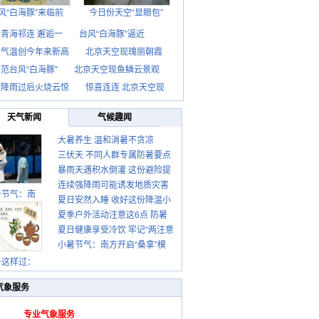
风“白海豚”来临前
今日份天空“显眼包”
青海祁连 邂逅一
台风“白海豚”逼近
京气温创今年来新高
北京天空现瑰丽朝霞
范台风“白海豚”
北京天空现鱼鳞云景观
京降雨过后火烧云惊
惊喜连连 北京天空现
天气新闻
气候趣闻
大暑养生 温和消暑不贪凉
三伏天 不同人群专属防暑要点
暴雨天遇积水倒灌 这份避险提
请收好
连续强降雨可能诱发地质灾害
示请收好
暑节气：南
夏日安然入睡 收好这份降温小
这些前兆要知道
夏季户外活动注意这6点 防暑
贴士
夏日健康享受冷饮 牢记“两注意
健身两不误
小暑节气：南方开启“桑拿”模
一控制”
式 北方陆续进入雨季
暑这样过：
气象服务
专业气象服务