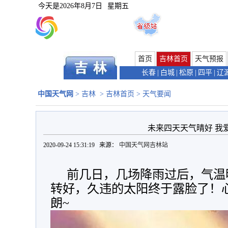
今天是
2026年8月7日
星期五
首页
吉林首页
天气预报
长春
|
白城
|
松原
|
四平
|
辽
中国天气网
>
吉林
>
吉林首页
>
天气要闻
未来四天天气晴好 我
2020-09-24 15:31:19 来源：
中国天气网吉林站
前几日，几场降雨过后，气温
转好，久违的太阳终于露脸了！
朗~