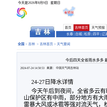
今天是
2026年8月9日
星期日
首页
吉林首页
天气预报
长春
|
白城
|
松原
|
四平
|
辽
全国
>
吉林
>
吉林首页
>
天气要闻
今后四天全省雨水多多 
2024-07-24 14:50:53 来源：
中国天气网吉林站
24-27日降水详情
今天午后到夜间，全省多云有
山保护区有中雨，部分地方有大
雷暴大风或冰雹等强对流天气，