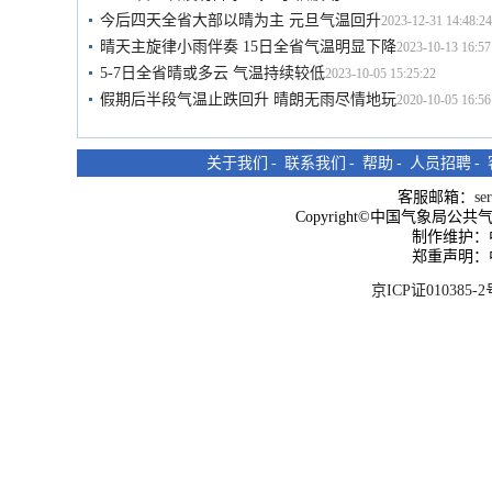
今后四天全省大部以晴为主 元旦气温回升
2023-12-31 14:48:24
晴天主旋律小雨伴奏 15日全省气温明显下降
2023-10-13 16:57
5-7日全省晴或多云 气温持续较低
2023-10-05 15:25:22
假期后半段气温止跌回升 晴朗无雨尽情地玩
2020-10-05 16:56
关于我们
-
联系我们
-
帮助
-
人员招聘
-
客服邮箱：
se
Copyright©中国气象局公共气象服
制作维护：
郑重声明：
京ICP证010385-2