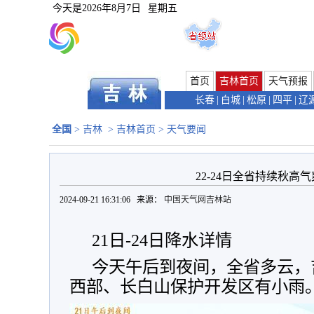
今天是
2026年8月7日
星期五
首页
吉林首页
天气预报
长春
|
白城
|
松原
|
四平
|
辽
全国
>
吉林
>
吉林首页
>
天气要闻
22-24日全省持续秋高
2024-09-21 16:31:06 来源：
中国天气网吉林站
21日-24日降水详情
今天午后到夜间，全省多云，
西部、长白山保护开发区有小雨