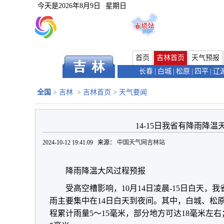
今天是
2026年8月9日
星期日
首页
吉林首页
天气预报
长春
|
白城
|
松原
|
四平
|
辽
全国
>
吉林
>
吉林首页
>
天气要闻
14-15日我省有降雨降温
2024-10-12 19:41:09 来源：
中国天气网吉林站
降雨降温大风过程预报
受高空槽影响，10月14日凌晨-15日白天
雨主要集中在14日白天到夜间。其中，白城、松
程累计雨量5～15毫米，部分地方可达18毫米左