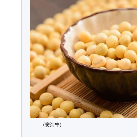
（窦海宁）