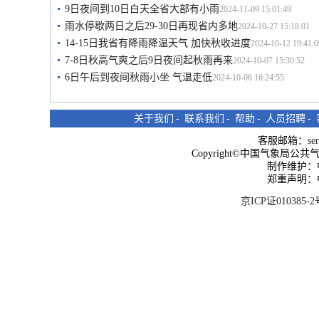
9日夜间到10日白天全省大部有小雨
2024-11-09 15:01:49
雨水停歇两日之后29-30日再现省内多地
2024-10-27 15:18:01
14-15日我省有降雨降温天气 加快秋收进度
2024-10-12 19:41:0
7-8日秋高气爽之后9日夜间起秋雨再来
2024-10-07 15:30:52
6日午后到夜间秋雨小坐 气温走低
2024-10-06 16:24:55
关于我们
-
联系我们
-
帮助
-
人员招聘
-
客服邮箱：
se
Copyright©中国气象局公共气象服
制作维护：
郑重声明：
京ICP证010385-2