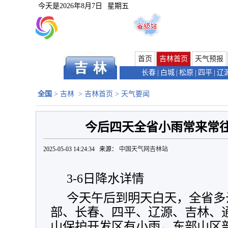
今天是
2026年8月7日
星期五
首页
吉林首页
天气预报
长春
|
白城
|
松原
|
四平
|
辽
全国
>
吉林
>
吉林首页
>
天气要闻
今后四天全省小雨常来常往 
2025-05-03 14:24:34 来源：
中国天气网吉林站
3-6日降水详情
今天午后到明天白天，全省多
部、长春、四平、辽源、吉林、
山保护开发区有小雨，东部山区