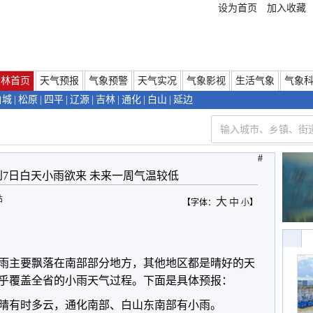
设为首页
加入收藏
吉林首页
天气预报
气象预警
天气实况
气象影视
生活气象
气象
白城
|
松原
|
四平
|
辽源
|
吉林
|
通化
|
白山
|
延边
#
到7日白天小雨欲来 未来一周气温较低
站
大
中
【字体：
小
】
小雨主要飘落在南部部分地方，其他地区都是晴好的天
几乎覆盖全省的小雨天气过程。下面是具体预报：
晴有时多云，通化南部、白山东南部有小雨。