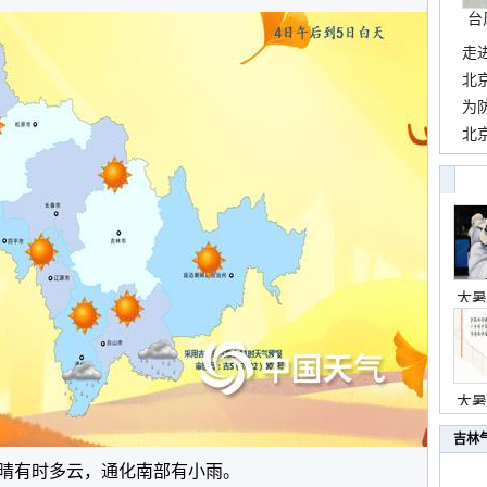
台
走
近
北
霞
为
观
北
现
大暑
大暑
吉林
晴有时多云，通化南部有小雨。