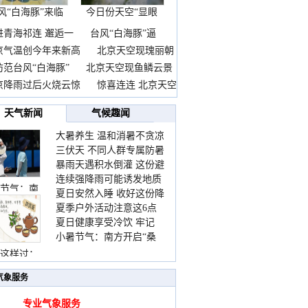
风“白海豚”来临
今日份天空“显眼
前
包”
进青海祁连 邂逅一
台风“白海豚”逼
京气温创今年来新高
北京天空现瑰丽朝
防范台风“白海豚”
北京天空现鱼鳞云景
京降雨过后火烧云惊
惊喜连连 北京天空
天气新闻
气候趣闻
大暑养生 温和消暑不贪凉
三伏天 不同人群专属防暑
暴雨天遇积水倒灌 这份避
要点请收好
连续强降雨可能诱发地质
险提示请收好
节气：南
夏日安然入睡 收好这份降
灾害 这些前兆要知道
夏季户外活动注意这6点
温小贴士
夏日健康享受冷饮 牢记
防暑健身两不误
小暑节气：南方开启“桑
“两注意一控制”
拿”模式 北方陆续进入雨
这样过：
季
气象服务
专业气象服务