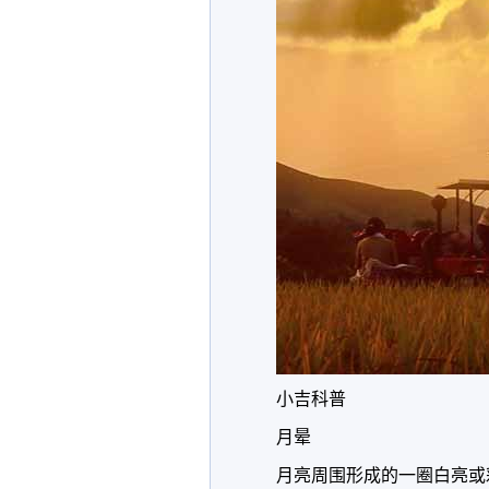
小吉科普
月晕
月亮周围形成的一圈白亮或