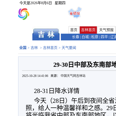
今天是
2026年8月6日
星期四
首页
吉林首页
天气预报
长春
|
白城
|
松原
|
四平
|
辽
全国
>
吉林
>
吉林首页
>
天气要闻
29-30日中部及东南
2025-10-28 14:41:06 来源：
中国天气网吉林站
28-31日降水详情
今天（28日）午后到夜间全
照，给人一种温馨祥和之感。29
将光临我省中部及东南部地区，