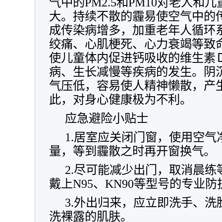
气中的PM2.5和PM10对老人
大。持续不散的霾易使空气中的
成传染病增多，加重老年人循环
绞痛、心肌梗死、心力衰竭等致
使儿童体内促进钙吸收的维生素
病、生长减慢等疾病的发生。阴
气压低，容易使人精神懒散，产
此，对身心健康极为不利。
应急避险小贴士
1.居室应关闭门窗，使用空
量，等到霾散之时再开窗换气。
2.尽可能减少出门，取消晨
戴上N95、KN90等型号的专业
3.外出归来，应立即洗手、
洗裸露的肌肤。