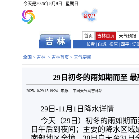
今天是
2026年8月9日
星期日
首页
吉林首页
天气预报
长春
|
白城
|
松原
|
四平
|
辽
全国
>
吉林
>
吉林首页
>
天气要闻
29日初冬的雨如期而至 最
2025-10-29 15:19:24 来源：
中国天气网吉林站
29日-11月1日降水详情
今天（29日）初冬的雨如期而
日午后到夜间；主要的降水区域
南部地区全境。30日白天至31日