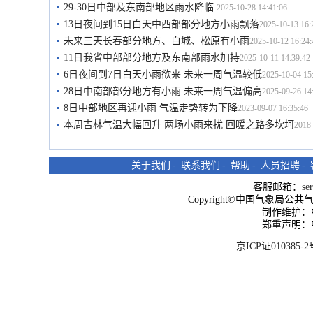
29-30日中部及东南部地区雨水降临
2025-10-28 14:41:06
13日夜间到15日白天中西部部分地方小雨飘落
2025-10-13 16:
未来三天长春部分地方、白城、松原有小雨
2025-10-12 16:24:
11日我省中部部分地方及东南部雨水加持
2025-10-11 14:39:42
6日夜间到7日白天小雨欲来 未来一周气温较低
2025-10-04 15
28日中南部部分地方有小雨 未来一周气温偏高
2025-09-26 14
8日中部地区再迎小雨 气温走势转为下降
2023-09-07 16:35:46
本周吉林气温大幅回升 两场小雨来扰 回暖之路多坎坷
2018-
关于我们
-
联系我们
-
帮助
-
人员招聘
-
客服邮箱：
se
Copyright©中国气象局公共气象服
制作维护：
郑重声明：
京ICP证010385-2