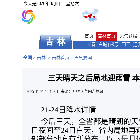
今天是
2026年8月8日
星期六
首页
吉林首页
天气预报
长春
|
白城
|
松原
|
四平
|
辽
全国
>
吉林
>
吉林首页
>
天气要闻
三天晴天之后局地迎雨雪 本
2025-11-21 14:19:04 来源：
中国天气网吉林站
21-24日降水详情
今后三天，全省都是晴朗的天
日夜间至24日白天，省内局地再
部部分地方有所分布。以下是具