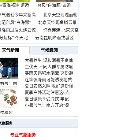
进青海祁连 邂逅
台风“白海豚”逼近
一
京气温创今年来新高
北京天空现瑰丽朝
防范台风“白海豚”
北京天空现鱼鳞云景
京降雨过后火烧云惊
惊喜连连 北京天空
分超标” 今天北
云南昆明降雨致城区
天气新闻
气候趣闻
大暑养生 温和消暑不贪凉
三伏天 不同人群专属防暑
暴雨天遇积水倒灌 这份避
要点请收好
连续强降雨可能诱发地质
险提示请收好
节气：南
夏日安然入睡 收好这份降
灾害 这些前兆要知道
夏季户外活动注意这6点
温小贴士
夏日健康享受冷饮 牢记
防暑健身两不误
小暑节气：南方开启“桑
“两注意一控制”
拿”模式 北方陆续进入雨
这样过：
季
气象服务
专业气象服务