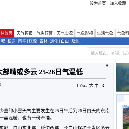
设为首页
加入收藏
吉林首页
天气预报
气象预警
天气实况
气象影视
生活气象
气象
白城
|
松原
|
四平
|
辽源
|
吉林
|
通化
|
白山
|
延边
#
部晴或多云 25-26日气温低
站
大
中
【字体：
小
】
少量的小雪天气主要发生在25日午后到26日白天的东南
一丝温暖，也有一份牵挂。
东部、白山东北部、延边西部、长白山保护开发区多云