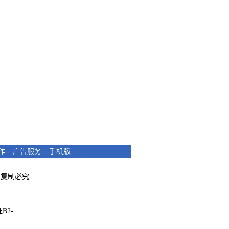
作
-
广告服务
-
手机版
所有 复制必究
B2-