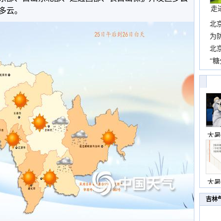
走
多云。
北
霞
为
观
北
现
“糖
主
大暑
大暑
吉林