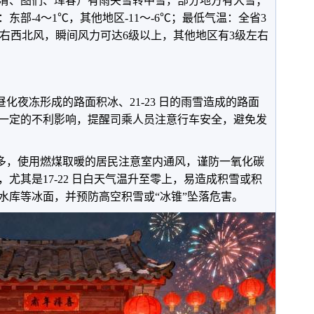
清、图们、珲春）有雨夹雪转中雪，部分地方有大雪；
部-4～1℃，其他地区-11～-6℃；最低气温：全省3
级左右西北风，瞬间风力可达6级以上，其他地区有3级左右
昼化夜冻形成的路面积冰、21-23 日的雨雪造成的路面
一定的不利影响，提醒司乘人员注意行车安全，避免发
较多，使用燃煤取暖的居民注意室内通风，谨防一氧化碳
尤其是17-22 日白天气温升至零上，易造成积雪或积
水库等冰面，并预防高空积雪或“冰锥”坠落危害。