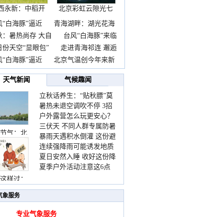
西永新：中稻开
北京彩虹云隙光七
镰抢
彩云
风“白海豚”逼近
青海湖畔：湖光花海
秋：暑热尚存 大自
台风“白海豚”来临
日份天空“显眼包”
走进青海祁连 邂逅
风“白海豚”逼近
北京气温创今年来新
天气新闻
气候趣闻
立秋话养生：“贴秋膘”莫
暑热未退空调吹不停 3招
着急 先清暑再防燥
户外露营怎么玩更安心？
护住肩颈不酸痛
三伏天 不同人群专属防暑
这份攻略请收好
节气：北
暴雨天遇积水倒灌 这份避
要点请收好
连续强降雨可能诱发地质
险提示请收好
夏日安然入睡 收好这份降
灾害 这些前兆要知道
夏季户外活动注意这6点
温小贴士
防暑健身两不误
这样过：
气象服务
专业气象服务