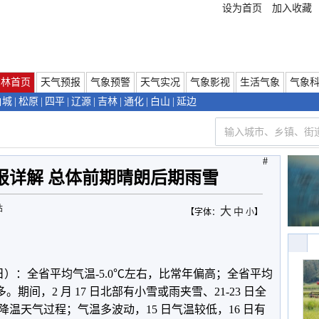
设为首页
加入收藏
吉林首页
天气预报
气象预警
天气实况
气象影视
生活气象
气象
白城
|
松原
|
四平
|
辽源
|
吉林
|
通化
|
白山
|
延边
#
报详解 总体前期晴朗后期雨雪
站
大
中
【字体：
小
】
23 日）：全省平均气温-5.0℃左右，比常年偏高；全省平均
。期间，2 月 17 日北部有小雪或雨夹雪、21-23 日全
温天气过程；气温多波动，15 日气温较低，16 日有