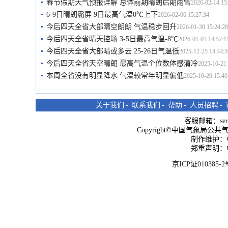
春节假期天气预报详解 总体前期晴朗后期雨雪
2026-02-14 15
6-9日晴朗霸屏 9日最高气温0℃上下
2026-02-06 15:27:34
今后四天全省大部晴空朗朗 气温稳步回升
2026-01-30 15:24:28
今后四天全省晴天控场 3-5日最高气温-8℃
2026-01-03 14:52:1
今后四天全省大部晴或多云 25-26日气温低
2025-12-25 14:44:5
今后四天全省天空晴朗 最高气温个位数体感清冷
2025-10-21 
本周全省没有明显降水 气温较常年明显偏低
2025-10-20 15:40
关于我们
-
联系我们
-
帮助
-
人员招聘
-
客服邮箱：
se
Copyright©中国气象局公共气象服
制作维护：
郑重声明：
京ICP证010385-2