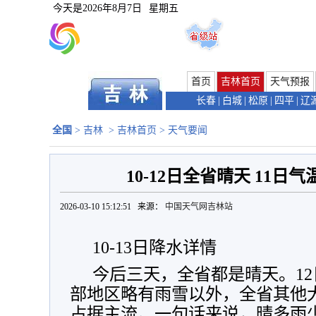
今天是
2026年8月7日
星期五
首页
吉林首页
天气预报
长春
|
白城
|
松原
|
四平
|
辽
全国
>
吉林
>
吉林首页
>
天气要闻
10-12日全省晴天 11日
2026-03-10 15:12:51 来源：
中国天气网吉林站
10-13日降水详情
今后三天，全省都是晴天。12
部地区略有雨雪以外，全省其他
占据主流。一句话来说，晴多雨