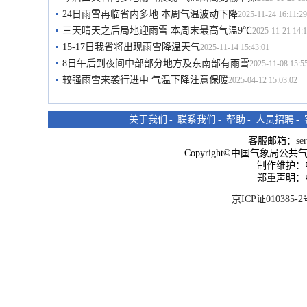
24日雨雪再临省内多地 本周气温波动下降
2025-11-24 16:11:29
三天晴天之后局地迎雨雪 本周末最高气温9℃
2025-11-21 14:1
15-17日我省将出现雨雪降温天气
2025-11-14 15:43:01
8日午后到夜间中部部分地方及东南部有雨雪
2025-11-08 15:5
较强雨雪来袭行进中 气温下降注意保暖
2025-04-12 15:03:02
关于我们
-
联系我们
-
帮助
-
人员招聘
-
客服邮箱：
se
Copyright©中国气象局公共气象服
制作维护：
郑重声明：
京ICP证010385-2