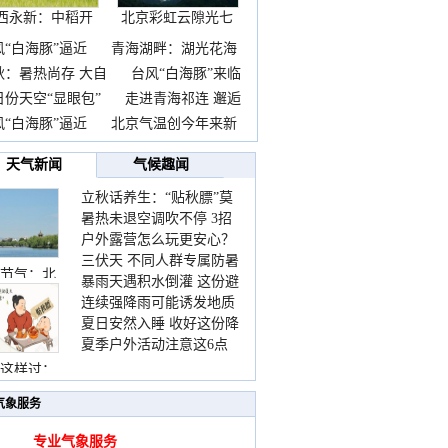
西永新：中稻开
北京彩虹云隙光七
镰抢
彩云
风“白海豚”逼近
青海湖畔：湖光花海
秋：暑热尚存 大自
台风“白海豚”来临
日份天空“显眼包”
走进青海祁连 邂逅
风“白海豚”逼近
北京气温创今年来新
天气新闻
气候趣闻
立秋话养生：“贴秋膘”莫
暑热未退空调吹不停 3招
着急 先清暑再防燥
户外露营怎么玩更安心？
护住肩颈不酸痛
三伏天 不同人群专属防暑
这份攻略请收好
节气：北
暴雨天遇积水倒灌 这份避
要点请收好
连续强降雨可能诱发地质
险提示请收好
夏日安然入睡 收好这份降
灾害 这些前兆要知道
夏季户外活动注意这6点
温小贴士
防暑健身两不误
这样过：
气象服务
专业气象服务