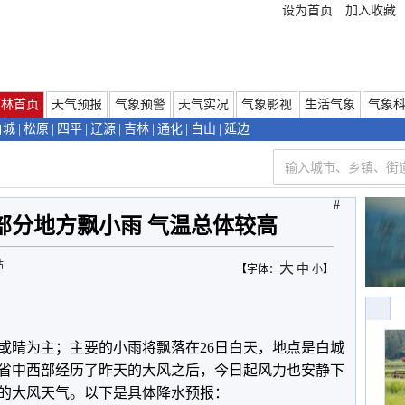
设为首页
加入收藏
吉林首页
天气预报
气象预警
天气实况
气象影视
生活气象
气象
白城
|
松原
|
四平
|
辽源
|
吉林
|
通化
|
白山
|
延边
#
部分地方飘小雨 气温总体较高
站
大
中
【字体：
小
】
或晴为主；主要的小雨将飘落在26日白天，地点是白城
省中西部经历了昨天的大风之后，今日起风力也安静下
的大风天气。以下是具体降水预报：