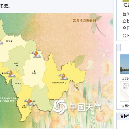
江
多云。
台
长
立
前
今
一
台
高
立秋
立秋
吉林