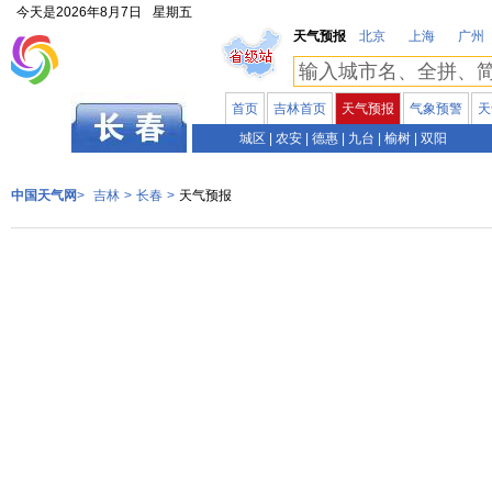
今天是
2026年8月7日
星期五
天气预报
北京
上海
广州
首页
吉林首页
天气预报
气象预警
天
吉林
城区
|
农安
|
德惠
|
九台
|
榆树
|
双阳
中国天气网
>
吉林
>
长春
>
天气预报