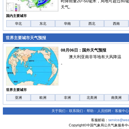
时降雨量20~50毫米，局地可超过8
天气。
国内主要城市
华北
东北
华南
西北
西南
世界主要城市天气预报
08月06日：国外天气预报
澳大利亚南非等地有大风降温
。
世界主要城市
亚洲
欧洲
非洲
北美洲
南美洲
关于我们
-
联系我们
-
帮助
-
人员招聘
-
客服中心
客服邮箱：
service@wea
Copyright©中国气象局公共气象服务中心 All