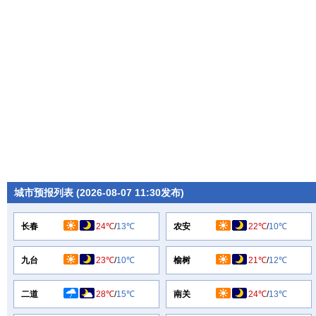
城市预报列表 (2026-08-07 11:30发布)
长春
24℃
/
13℃
农安
22℃
/
10℃
九台
23℃
/
10℃
榆树
21℃
/
12℃
二道
28℃
/
15℃
南关
24℃
/
13℃