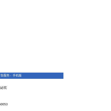
广告服务
-
手机版
复制必究
0053