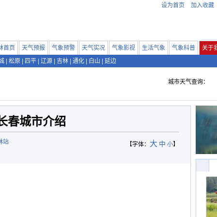
设为首页
加入收藏
林首页
天气预报
气象预警
天气实况
气象影视
生活气象
气象科普
关于
城
|
松原
|
四平
|
辽源
|
吉林
|
通化
|
白山
|
延边
城市天气查询：
长春城市介绍
林站
大
中
【字体：
小
】