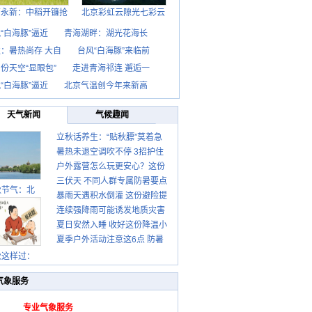
西永新：中稻开镰抢
北京彩虹云隙光七彩云
“白海豚”逼近
青海湖畔：湖光花海长
：暑热尚存 大自
台风“白海豚”来临前
份天空“显眼包”
走进青海祁连 邂逅一
“白海豚”逼近
北京气温创今年来新高
天气新闻
气候趣闻
立秋话养生：“贴秋膘”莫着急
暑热未退空调吹不停 3招护住
先清暑再防燥
户外露营怎么玩更安心？这份
肩颈不酸痛
三伏天 不同人群专属防暑要点
攻略请收好
秋节气：北
暴雨天遇积水倒灌 这份避险提
请收好
连续强降雨可能诱发地质灾害
示请收好
夏日安然入睡 收好这份降温小
这些前兆要知道
夏季户外活动注意这6点 防暑
贴士
健身两不误
秋这样过：
气象服务
专业气象服务