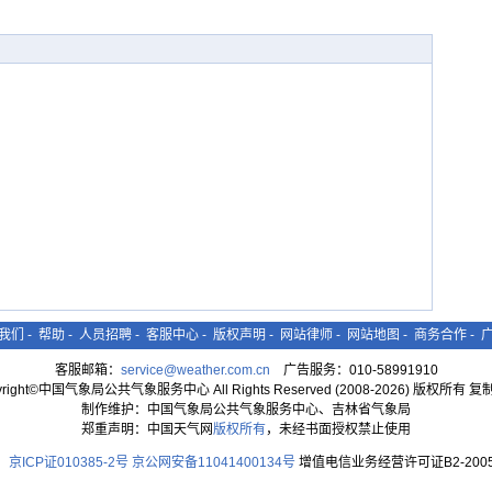
我们
-
帮助
-
人员招聘
-
客服中心
-
版权声明
-
网站律师
-
网站地图
-
商务合作
-
客服邮箱：
service@weather.com.cn
广告服务：010-58991910
yright©中国气象局公共气象服务中心 All Rights Reserved (2008-2026) 版权所有 
制作维护：中国气象局公共气象服务中心、吉林省气象局
郑重声明：中国天气网
版权所有
，未经书面授权禁止使用
京ICP证010385-2号
京公网安备11041400134号
增值电信业务经营许可证B2-2005