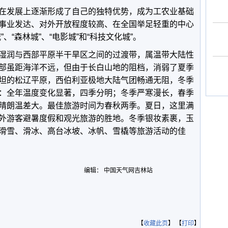
在发展上逐渐形成了自己的独特优势，成为工农业基础
事业发达、对外开放程度较高、在全国举足轻重的中心
、“森林城”、“电影城”和“科技文化城”。
湿润与西部平原半干旱区之间的过渡带，属温带大陆性
部虽距海洋不远，但由于长白山地的阻档，消弱了夏季
坦的松辽平原，西伯利亚极地大陆气团畅通无阻，冬季
：全年温度变化显著，四季分明；冬季严寒漫长，春季
晴朗温差大。最佳旅游时间为春秋两季。夏日，这里满
外游客避暑度假和观光旅游的胜地。冬季银妆素裹，玉
滑雪、滑冰、高台冰坡、冰帆、雪橇等旅游活动的佳
编辑： 中国天气网吉林站
【
收藏此页
】 【
打印
】