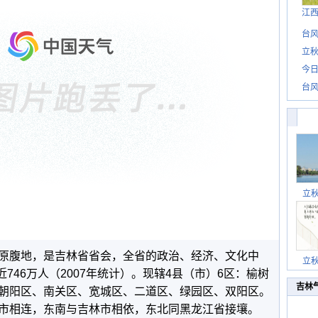
江
台风
立秋
今日
台风
立
原腹地，是吉林省省会，全省的政治、经济、文化中
立
近746万人（2007年统计）。现辖4县（市）6区：榆树
吉林
朝阳区、南关区、宽城区、二道区、绿园区、双阳区。
市相连，东南与吉林市相依，东北同黑龙江省接壤。