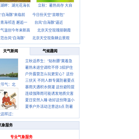
海湖畔：湖光花海长
立秋：暑热尚存 大自
“白海豚”来临前
今日份天空“显眼包”
青海祁连 邂逅一
台风“白海豚”逼近
京气温创今年来新高
北京天空现瑰丽朝霞
范台风“白海豚”
北京天空现鱼鳞云景观
天气新闻
气候趣闻
立秋话养生：“贴秋膘”莫着急
暑热未退空调吹不停 3招护住
先清暑再防燥
户外露营怎么玩更安心？这份
肩颈不酸痛
三伏天 不同人群专属防暑要点
攻略请收好
秋节气：北
暴雨天遇积水倒灌 这份避险提
请收好
连续强降雨可能诱发地质灾害
示请收好
夏日安然入睡 收好这份降温小
这些前兆要知道
夏季户外活动注意这6点 防暑
贴士
健身两不误
秋这样过：
气象服务
专业气象服务