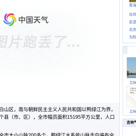
青
台风
走进
北
为防
立
白山区，南与朝鲜民主主义人民共和国以鸭绿江为界，
立
县（市、区），全市幅员面积15195平方公里，人口
吉林
全市大小山脉200多个。鸭绿江水系依山脉走向遍布全