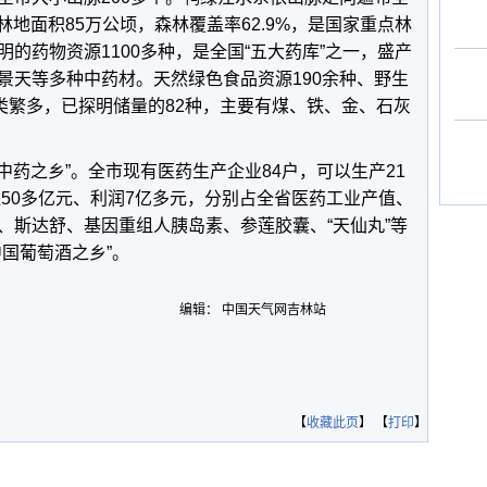
林地面积85万公顷，森林覆盖率62.9%，是国家重点林
的药物资源1100多种，是全国“五大药库”之一，盛产
景天等多种中药材。天然绿色食品资源190余种、野生
类繁多，已探明储量的82种，主要有煤、铁、金、石灰
国中药之乡”。全市现有医药生产企业84户，可以生产21
值50多亿元、利润7亿多元，分别占全省医药工业产值、
、斯达舒、基因重组人胰岛素、参莲胶囊、“天仙丸”等
国葡萄酒之乡”。
编辑： 中国天气网吉林站
【
收藏此页
】 【
打印
】