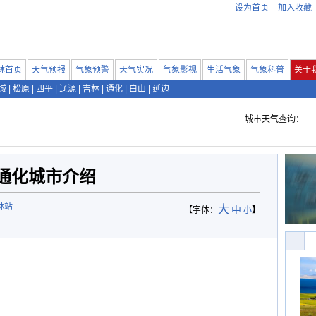
设为首页
加入收藏
林首页
天气预报
气象预警
天气实况
气象影视
生活气象
气象科普
关于
城
|
松原
|
四平
|
辽源
|
吉林
|
通化
|
白山
|
延边
城市天气查询：
通化城市介绍
林站
大
中
【字体：
小
】