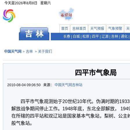
今天是
2026年8月8日
星期六
首页
吉林首页
天气预报
气象预警
天
长春
|
白城
|
松原
|
四平
|
辽源
|
吉林
|
通化
|
中国天气网
>
吉林
>
关于我们
四平市气象局
2010-08-04 09:06:50 来源：
中国天气网吉林站
四平市气象观测始于20世纪10年代。伪满时期的19
解放战争期间停止工作。1948年底，东北全部解放， 194
在所辖的四平站和双辽站是国家基本气象站，梨树、公主
般气象站。