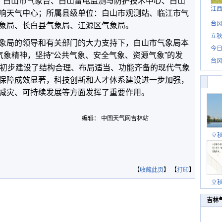
：白山市气象台、白山雷电监测与防护技术中心、白山
江
响天气中心；所属县级单位：白山市观测站、临江市气
台风
象局、长白县气象局、江源区气象局。
立秋
象局的领导和有关部门的大力支持下，白山市气象局本
今日
气象精神，坚持“公共气象、安全气象、资源气象”的发
台风
，初步建设了结构合理、布局适当、功能齐备的现代气象
保障成效显著，科技创新和人才体系建设进一步加强，
减灾、可持续发展等方面发挥了重要作用。
编辑： 中国天气网吉林站
立
【
收藏此页
】 【
打印
】
立
吉林