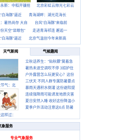
西永新：中稻开镰抢
北京彩虹云隙光七彩云
“白海豚”逼近
青海湖畔：湖光花海长
：暑热尚存 大自
台风“白海豚”来临前
份天空“显眼包”
走进青海祁连 邂逅一
“白海豚”逼近
北京气温创今年来新高
天气新闻
气候趣闻
立秋话养生：“贴秋膘”莫着急
暑热未退空调吹不停 3招护住
先清暑再防燥
户外露营怎么玩更安心？这份
肩颈不酸痛
三伏天 不同人群专属防暑要点
攻略请收好
秋节气：北
暴雨天遇积水倒灌 这份避险提
请收好
连续强降雨可能诱发地质灾害
示请收好
夏日安然入睡 收好这份降温小
这些前兆要知道
夏季户外活动注意这6点 防暑
贴士
健身两不误
秋这样过：
气象服务
专业气象服务