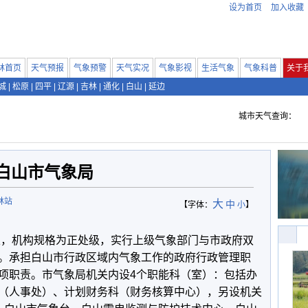
设为首页
加入收藏
林首页
天气预报
气象预警
天气实况
气象影视
生活气象
气象科普
关于
城
|
松原
|
四平
|
辽源
|
吉林
|
通化
|
白山
|
延边
城市天气查询：
白山市气象局
林站
大
中
【字体：
小
】
成立，机构规格为正处级，实行上级气象部门与市政府双
。承担白山市行政区域内气象工作的政府行政管理职
项职责。市气象局机关内设4个职能科（室）：包括办
（人事处）、计划财务科（财务核算中心），另设机关