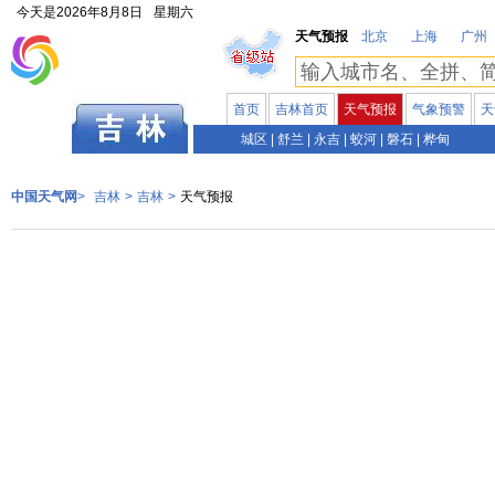
今天是
2026年8月8日
星期六
天气预报
北京
上海
广州
首页
吉林首页
天气预报
气象预警
天
吉林
城区
|
舒兰
|
永吉
|
蛟河
|
磐石
|
桦甸
中国天气网
>
吉林
>
吉林
>
天气预报