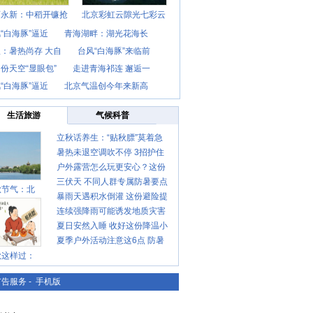
西永新：中稻开镰抢
北京彩虹云隙光七彩云
“白海豚”逼近
青海湖畔：湖光花海长
：暑热尚存 大自
台风“白海豚”来临前
份天空“显眼包”
走进青海祁连 邂逅一
“白海豚”逼近
北京气温创今年来新高
生活旅游
气候科普
立秋话养生：“贴秋膘”莫着急
暑热未退空调吹不停 3招护住
先清暑再防燥
户外露营怎么玩更安心？这份
肩颈不酸痛
三伏天 不同人群专属防暑要点
攻略请收好
秋节气：北
暴雨天遇积水倒灌 这份避险提
请收好
连续强降雨可能诱发地质灾害
示请收好
夏日安然入睡 收好这份降温小
这些前兆要知道
夏季户外活动注意这6点 防暑
贴士
秋这样过：
健身两不误
广告服务
-
手机版