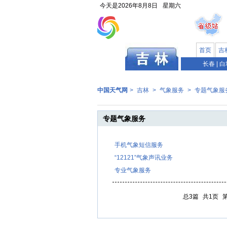
今天是
2026年8月8日
星期六
首页
吉
长春
|
白
中国天气网
>
吉林
>
气象服务
>
专题气象服
专题气象服务
手机气象短信服务
“12121”气象声讯业务
专业气象服务
总3篇
共1页