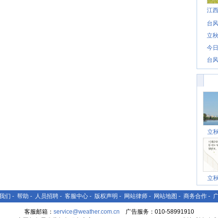
江
台风
立秋
今日
台风
立
立
我们
-
帮助
-
人员招聘
-
客服中心
-
版权声明
-
网站律师
-
网站地图
-
商务合作
-
客服邮箱：
service@weather.com.cn
广告服务：010-58991910