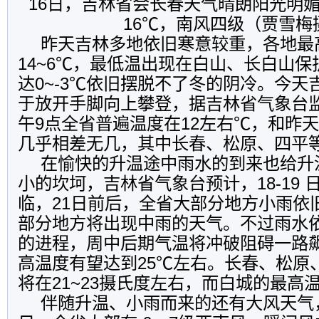
16日，吉林省会长春天气晴朗阳光明媚
16℃，南风四级（贾雪梅
昨天吉林多地依旧寒意较重，各地最
14~6℃，最低温出现在白山、长白山
达0~-3℃依旧摆脱不了冬的阴冷。今天
于放开手脚向上攀登，据吉林省气象台
午9点全省普遍温度在12左右℃，和昨
几乎相差无几，其中长春、松原、四平等
在愉快的升温途中雨水的到来也给升
小的坎坷，吉林省气象台预计，18-19 
临，21日前后，全省大部分地方小雨依
部分地方将出现中雨的天气。不过雨水
的进程，周中后期气温将冲破阻碍一路
高温度有望达到25℃左右。长春、松原
将在21~23摄氏度左右，而白城的最高
伴随升温、小雨而来的还有大风天气，1