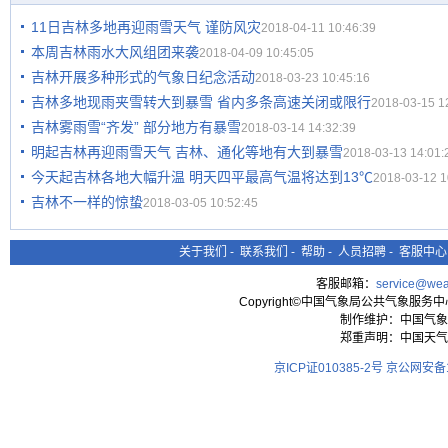
11日吉林多地再迎雨雪天气 谨防风灾
2018-04-11 10:46:39
本周吉林雨水大风组团来袭
2018-04-09 10:45:05
吉林开展多种形式的气象日纪念活动
2018-03-23 10:45:16
吉林多地现雨夹雪转大到暴雪 省内多条高速关闭或限行
2018-03-15 1
吉林雾雨雪“齐发” 部分地方有暴雪
2018-03-14 14:32:39
明起吉林再迎雨雪天气 吉林、通化等地有大到暴雪
2018-03-13 14:01:
今天起吉林各地大幅升温 明天四平最高气温将达到13℃
2018-03-12 1
吉林不一样的惊蛰
2018-03-05 10:52:45
关于我们
-
联系我们
-
帮助
-
人员招聘
-
客服中心
客服邮箱：
service@wea
Copyright©中国气象局公共气象服务中心 All
制作维护：中国气象
郑重声明：中国天气
京ICP证010385-2号
京公网安备11