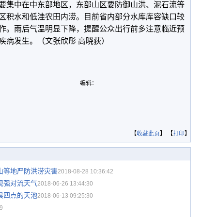
要集中在中东部地区，东部山区要防御山洪、泥石流等
区积水和低洼农田内涝。目前省内部分水库库容缺口较
作。雨后气温明显下降，提醒公众出行前多注意临近预
疾病发生。（文张欣彤 高晓荻）
编辑：
【
收藏此页
】 【
打印
】
山等地严防洪涝灾害
2018-08-28 10:36:42
现强对流天气
2018-06-26 13:44:30
晨四点的天池
2018-06-13 09:25:30
9