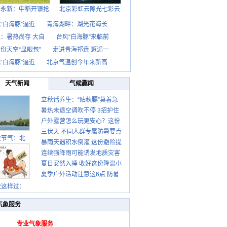
西永新：中稻开镰抢
北京彩虹云隙光七彩云
“白海豚”逼近
青海湖畔：湖光花海长
：暑热尚存 大自
台风“白海豚”来临前
份天空“显眼包”
走进青海祁连 邂逅一
“白海豚”逼近
北京气温创今年来新高
天气新闻
气候趣闻
立秋话养生：“贴秋膘”莫着急
暑热未退空调吹不停 3招护住
先清暑再防燥
户外露营怎么玩更安心？这份
肩颈不酸痛
三伏天 不同人群专属防暑要点
攻略请收好
秋节气：北
暴雨天遇积水倒灌 这份避险提
请收好
连续强降雨可能诱发地质灾害
示请收好
夏日安然入睡 收好这份降温小
这些前兆要知道
夏季户外活动注意这6点 防暑
贴士
健身两不误
秋这样过：
气象服务
专业气象服务