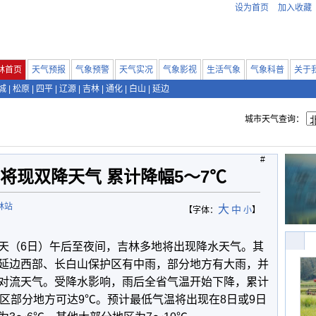
设为首页
加入收藏
林首页
天气预报
气象预警
天气实况
气象影视
生活气象
气象科普
关于
城
|
松原
|
四平
|
辽源
|
吉林
|
通化
|
白山
|
延边
城市天气查询：
#
将现双降天气 累计降幅5～7℃
林站
大
中
【字体：
小
】
天（6日）午后至夜间，吉林多地将出现降水天气。其
延边西部、长白山保护区有中雨，部分地方有大雨，并
对流天气。受降水影响，雨后全省气温开始下降，累计
区部分地方可达9℃。预计最低气温将出现在8日或9日