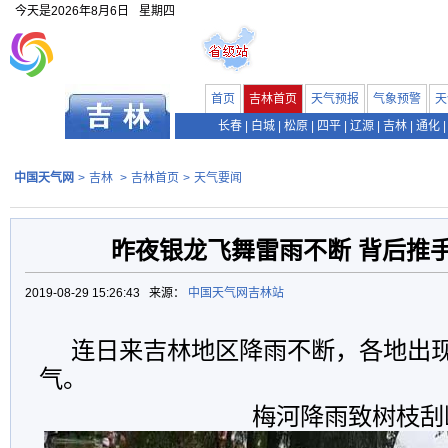
今天是
2026年8月6日
星期四
首页
吉林首页
天气预报
气象预警
天
长春
|
白城
|
松原
|
四平
|
辽源
|
吉林
|
通化
|
中国天气网
>
吉林
>
吉林首页
>
天气要闻
昨夜银龙飞舞雷雨不断 背后推
2019-08-29 15:26:43 来源：
中国天气网吉林站
连日来吉林地区降雨不断，各地出
气。
梅河降雨致树枝刮