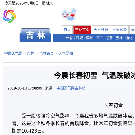
今天是
2026年8月8日
星期六
首页
吉林首页
天气预报
气象预警
天
长春
|
白城
|
松原
|
四平
|
辽源
|
吉林
|
通化
|
中国天气网
>
吉林
>
吉林首页
>
天气要闻
今晨长春初雪 气温跌破
2019-10-13 17:08:09 来源：
中国天气网吉林站
长春初雪
受一股较强冷空气影响，今晨我省多地气温跌破冰点，
雪。这是这个秋冬季长春的首场降雪，比常年初雪要略早
期是10月23日。