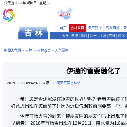
今天是
2026年8月8日
星期六
首页
吉林首页
天气预报
气象预警
天
长春
|
白城
|
松原
|
四平
|
辽源
|
吉林
|
通化
|
中国天气网
>
吉林
>
吉林首页
>
天气要闻
伊通的雪要融化了
2019-11-21 09:42:49 来源：
中国天气网吉林站
亲！您是否还沉浸在冰雪的世界里呢？看着雪后孩子
好意思出现在您面前了！因为近日气温较前期要高一些，
今年首场大雪的到来，使朋友圈的朋友们马上出现了
早到者！ 2018年首场雪出现在12月21日，降水量为1.0毫米