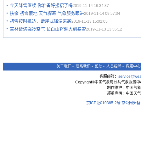
今天降雪继续 你准备好接招了吗
2019-11-14 16:34:37
扶余 初雪覆地 天气骤寒 气象服务跟进
2019-11-14 09:57:34
初雪按时抵达，断崖式降温来袭
2019-11-13 15:02:05
吉林遭遇强冷空气 长白山将迎大到暴雪
2019-11-13 13:55:12
关于我们
-
联系我们
-
帮助
-
人员招聘
-
客服中心
客服邮箱：
service@wea
Copyright©中国气象局公共气象服务中心 All
制作维护：中国气象
郑重声明：中国天气
京ICP证010385-2号
京公网安备11