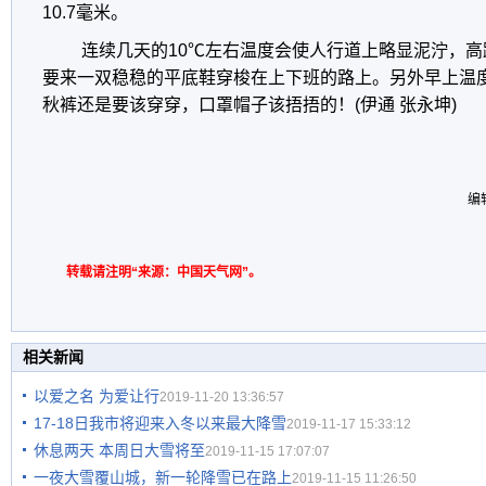
10.7毫米。
连续几天的10℃左右温度会使人行道上略显泥泞，
要来一双稳稳的平底鞋穿梭在上下班的路上。另外早上温
秋裤还是要该穿穿，口罩帽子该捂捂的！(伊通 张永坤)
编
转载请注明“来源：中国天气网”。
相关新闻
以爱之名 为爱让行
2019-11-20 13:36:57
17-18日我市将迎来入冬以来最大降雪
2019-11-17 15:33:12
休息两天 本周日大雪将至
2019-11-15 17:07:07
一夜大雪覆山城，新一轮降雪已在路上
2019-11-15 11:26:50