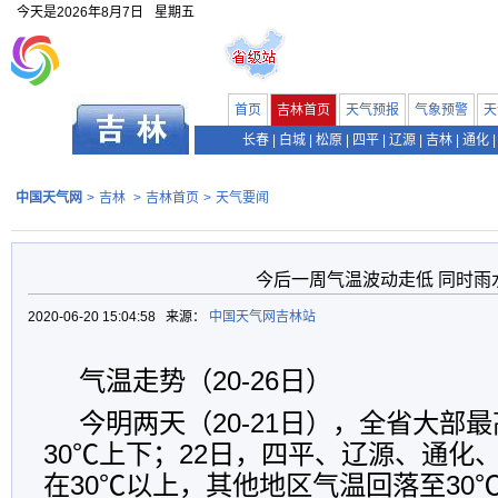
今天是
2026年8月7日
星期五
首页
吉林首页
天气预报
气象预警
天
长春
|
白城
|
松原
|
四平
|
辽源
|
吉林
|
通化
|
中国天气网
>
吉林
>
吉林首页
>
天气要闻
今后一周气温波动走低 同时雨
2020-06-20 15:04:58 来源：
中国天气网吉林站
气温走势（20-26日）
今明两天（20-21日），全省大部
30℃上下；22日，四平、辽源、通化
在30℃以上，其他地区气温回落至30