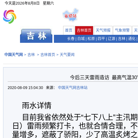
今天是
2026年8月8日
星期六
首页
吉林首页
天气预报
气象预警
天
长春
|
白城
|
松原
|
四平
|
辽源
|
吉林
|
通化
|
中国天气网
>
吉林
>
吉林首页
>
天气要闻
今后三天雷雨造访 最高气温3
2020-08-09 15:04:30 来源：
中国天气网吉林站
雨水详情
目前我省依然处于“七下八上”主汛期
日）雷雨频繁打卡，也就合情合理，不
量增多，遮蔽了骄阳，少了高温炙烤之