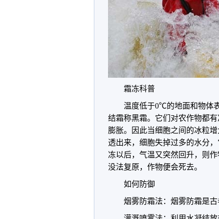
霜冻科普
温度低于0℃的地面和物体
结霜称黑霜。它们对农作物都有
膨胀。因此当细胞之间的冰粒增
透出来，细胞失掉过多的水分，
冻以后，气温又突然回升，则作
没法复原，作物便会死去。
如何防御
烟雾防霜法：烟雾防霜是古
灌溉喷雾法：利用水凝结放