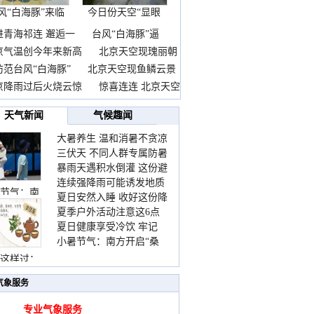
风“白海豚”来临
今日份天空“显眼
前
包”
进青海祁连 邂逅一
台风“白海豚”逼
京气温创今年来新高
北京天空现瑰丽朝
防范台风“白海豚”
北京天空现鱼鳞云景
京降雨过后火烧云惊
惊喜连连 北京天空
天气新闻
气候趣闻
大暑养生 温和消暑不贪凉
三伏天 不同人群专属防暑
暴雨天遇积水倒灌 这份避
要点请收好
连续强降雨可能诱发地质
险提示请收好
节气：南
夏日安然入睡 收好这份降
灾害 这些前兆要知道
夏季户外活动注意这6点
温小贴士
夏日健康享受冷饮 牢记
防暑健身两不误
小暑节气：南方开启“桑
“两注意一控制”
拿”模式 北方陆续进入雨
这样过：
季
气象服务
专业气象服务