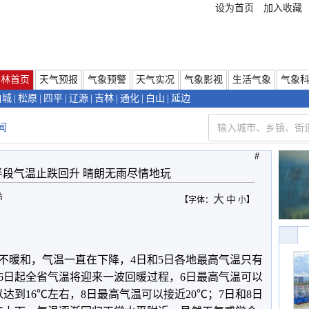
设为首页
加入收藏
吉林首页
天气预报
气象预警
天气实况
气象影视
生活气象
气象
白城
|
松原
|
四平
|
辽源
|
吉林
|
通化
|
白山
|
延边
闻
#
半段气温止跌回升 晴朗无雨尽情地玩
站
大
中
【字体：
小
】
不暖和，气温一直在下降，4日和5日各地最高气温只有
是6日起全省气温将迎来一波回暖过程，6日最高气温可以
达到16℃左右，8日最高气温可以接近20℃；7日和8日