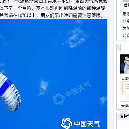
℃上下，气温逐渐回归正常水平附近。虽然天气感觉会
台
体下了一个台阶，基本很难再回到降温前的那种温暖
走
差普遍在10℃以上，朋友们早出晚归需要注意保暖。
近
北
霞
为
观
北
现
大暑
大暑
吉林