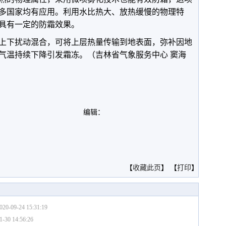
多国家均有应用。利用水比热大、放热缓慢的物理特
具有一定的防霜效果。
上下扰动混合，可将上层热量传输到地表面，弥补因地
气温持续下降引发霜冻。（吉林省气象服务中心 窦海
编辑：
。
【
收藏此页
】 【
打印
】
020-09-24 15:31:19
1-30 14:56:26