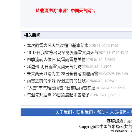
转载请注明“来源：中国天气网”。
相关新闻
本次雨雪大风天气过程已基本结束
2020-11-20 16:17:07
18-19日我省将出现罕见强雨雪大风天气
2020-11-17 15:43:25
四季流转人依旧 风霜雨雪总关情
2020-04-19 15:38:21
延边州 明日雨雪大风天气到访
2020-03-18 13:43:25
未来两天以晴为主 28日全省范围迎雨雪
2020-02-25 15:12:09
雨雪之前的平静 降温之前的狂欢
2020-02-12 16:39:49
“大雪”节气难觅雨雪 9日前后雨雪铺展
2019-12-07 15:32:09
气温先升后降 23日凌晨起雨雪增多
2019-11-21 17:26:11
关于我们
-
联系我们
-
帮助
-
人员招聘
-
客服邮箱：
se
Copyright©中国气象局公共气象服
制作维护：