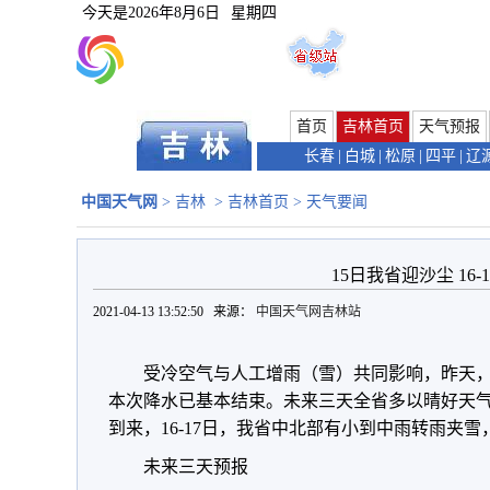
今天是
2026年8月6日
星期四
首页
吉林首页
天气预报
长春
|
白城
|
松原
|
四平
|
辽
中国天气网
>
吉林
>
吉林首页
>
天气要闻
15日我省迎沙尘 16
2021-04-13 13:52:50 来源：
中国天气网吉林站
受冷空气与人工增雨（雪）共同影响，昨天
本次降水已基本结束。未来三天全省多以晴好天气
到来，16-17日，我省中北部有小到中雨转雨夹
未来三天预报