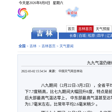
今天是
2026年8月8日
星期六
首页
吉林首页
天气预报
长春
|
白城
|
松原
|
四平
|
辽
全国
>
吉林
>
吉林首页
>
天气要闻
九九气温仍继
2022-03-02 15:54:54 来源：
中国天气网吉林站
八九期间（2月22日-3月2日），全省平
下7.7度稍高，比七九期间大幅回升8度，特点是前
后大部最高气温达零上， 中东部最高气温甚至达
为1.7毫米左右，比常年平均2.6毫米稍少 。