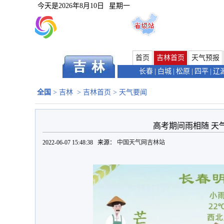
今天是
2026年8月10日
星期一
首页
吉林首页
天气预报
长春
|
白城
|
松原
|
四平
|
辽
全国
>
吉林
>
吉林首页
>
天气要闻
高考期间雨相随 天
2022-06-07 15:48:38 来源：
中国天气网吉林站