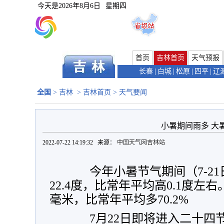
今天是
2026年8月6日
星期四
首页
吉林首页
天气预报
长春
|
白城
|
松原
|
四平
|
辽
全国
>
吉林
>
吉林首页
>
天气要闻
小暑期间雨多 大
2022-07-22 14:19:32 来源：
中国天气网吉林站
今年小暑节气期间（7-21
22.4度，比常年平均高0.1度左右
毫米，比常年平均多70.2%
7月22日即将进入二十四节