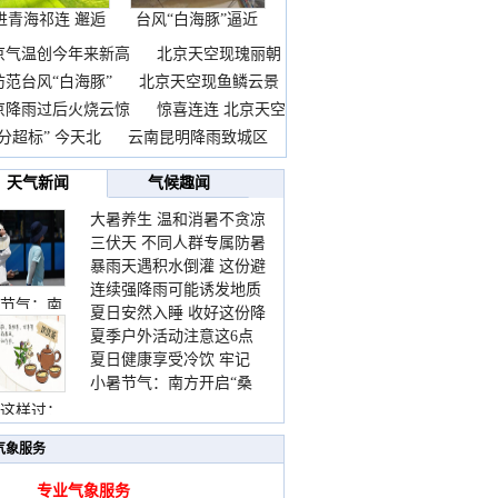
进青海祁连 邂逅
台风“白海豚”逼近
一
京气温创今年来新高
北京天空现瑰丽朝
防范台风“白海豚”
北京天空现鱼鳞云景
京降雨过后火烧云惊
惊喜连连 北京天空
分超标” 今天北
云南昆明降雨致城区
天气新闻
气候趣闻
大暑养生 温和消暑不贪凉
三伏天 不同人群专属防暑
暴雨天遇积水倒灌 这份避
要点请收好
连续强降雨可能诱发地质
险提示请收好
节气：南
夏日安然入睡 收好这份降
灾害 这些前兆要知道
夏季户外活动注意这6点
温小贴士
夏日健康享受冷饮 牢记
防暑健身两不误
小暑节气：南方开启“桑
“两注意一控制”
拿”模式 北方陆续进入雨
这样过：
季
气象服务
专业气象服务