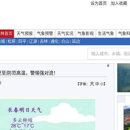
设为首页
加入收藏
吉林首页
天气预报
气象预警
天气实况
气象影视
生活气象
气象
白城
|
松原
|
四平
|
辽源
|
吉林
|
通化
|
白山
|
延边
#
夏至|防范高温，警惕强对流！
站
大
中
【字体：
小
】