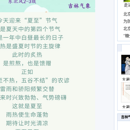
走
北
霞
为
观
北
现
“糖
主
大暑
大暑
吉林