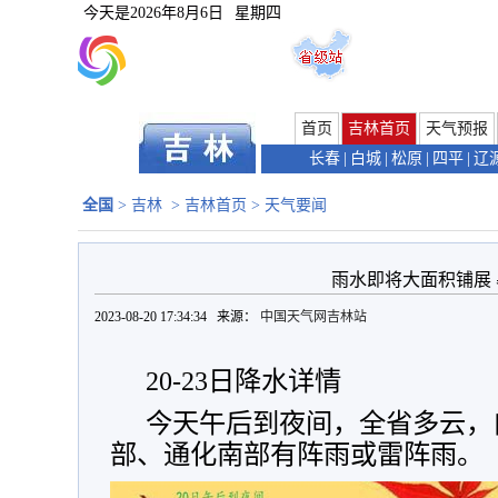
今天是
2026年8月6日
星期四
首页
吉林首页
天气预报
长春
|
白城
|
松原
|
四平
|
辽
全国
>
吉林
>
吉林首页
>
天气要闻
雨水即将大面积铺展
2023-08-20 17:34:34 来源：
中国天气网吉林站
20-23日降水详情
今天午后到夜间，全省多云，
部、通化南部有阵雨或雷阵雨。